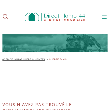
Aller
Aller
Aller
Aller
à
à
au
au
:
la
menu
contenu
recherche
principal
ACCUE
AGENCE IMMOBILIÈRE À NANTES
ALERTE E-MAIL
ACHE
VEND
VOUS N'AVEZ PAS TROUVÉ LE