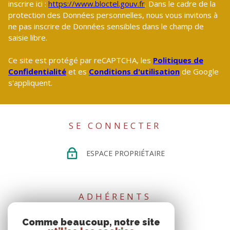
inscrire ici :
https://www.bloctel.gouv.fr
. Dans le cadre de la
protection des Données personnelles, nous vous invitons à
ne pas inscrire de Données sensibles dans le champ de
saisie libre.
Ce site est protégé par reCAPTCHA, les
Politiques de
Confidentialité
et es
Conditions d'utilisation
de Google
s'appliquent.
SE CONNECTER
ESPACE PROPRIÉTAIRE
ADHÉRENTS
Comme beaucoup, notre site