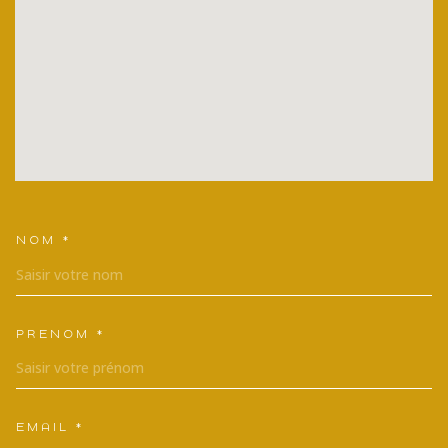
NOM *
TRAD_MELTEM_VOSCOORDONNEES
PRÉNOM *
EMAIL *