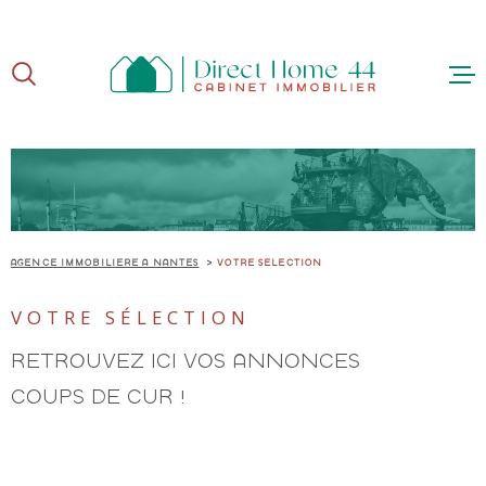
Aller
Aller
Aller
Aller
à
à
au
au
:
la
menu
contenu
recherche
principal
ACCUE
AGENCE IMMOBILIÈRE À NANTES
VOTRE SÉLECTION
ACHE
VOTRE SÉLECTION
RETROUVEZ ICI VOS ANNONCES
VEND
COUPS DE CUR !