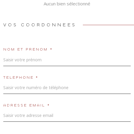
LOUE
Aucun bien sélectionné
VOS COORDONNÉES
METTR
BIEN 
LOCAT
NOM ET PRÉNOM *
PREN
TÉLÉPHONE *
REND
VOUS
ADRESSE EMAIL *