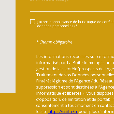
J'ai pris connaissance de la Politique de confi
RÈGLEMENTATION
données personnelles (*)
* Champ obligatoire
Les informations recueillies sur ce formu
informatisé par La Boite Immo agissant 
gestion de la clientèle/prospects de l'A
Traitement de vos Données personnelles.
l'intérêt légitime de l'Agence / du Résea
suppression et sont destinées à l'Agence
informatique et libertés », vous disposez 
d’opposition, de limitation et de portabi
consentement à tout moment en contacta
le site
https://cnil.fr/fr
pour plus d’informa