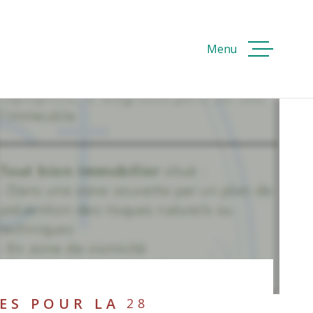
Menu
ACCUEI
ACHETE
ER
VOIR LES
51
ANNONCES
RÉINITIALISER LES FILTRES
VENDRE
LOUER
ES POUR LA
28