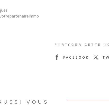
iques
votrepartenaireimmo
PARTAGER CETTE A
FACEBOOK
TW
AUSSI VOUS