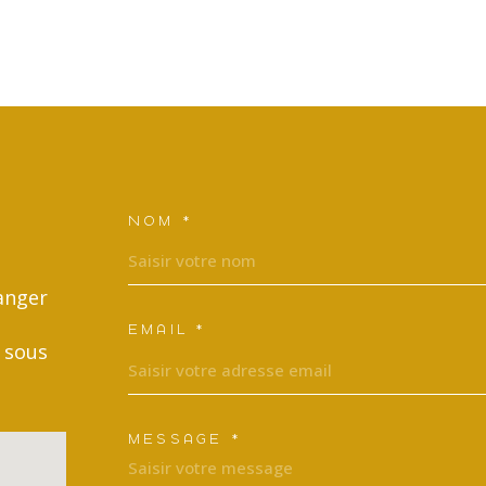
NOM *
TRAD_MELTEM_VOSCO
anger
EMAIL *
 sous
MESSAGE *
TRAD_MELTEM_VORED