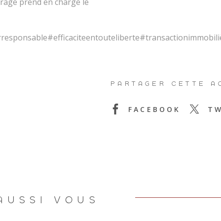
vrage prend en charge le
esponsable#efficaciteentouteliberte#transactionimmobili
PARTAGER CETTE A
FACEBOOK
TW
AUSSI VOUS