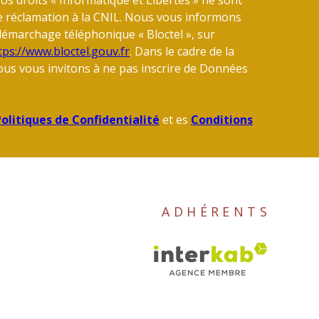
e réclamation à la CNIL. Nous vous informons
u démarchage téléphonique « Bloctel », sur
tps://www.bloctel.gouv.fr
. Dans le cadre de la
us vous invitons à ne pas inscrire de Données
olitiques de Confidentialité
et es
Conditions
ADHÉRENTS