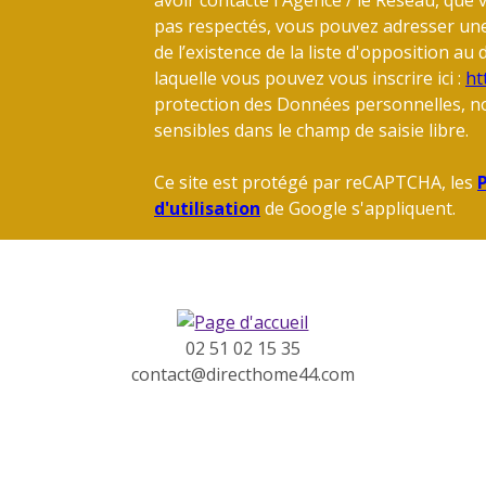
pas respectés, vous pouvez adresser un
de l’existence de la liste d'opposition a
laquelle vous pouvez vous inscrire ici :
ht
protection des Données personnelles, no
sensibles dans le champ de saisie libre.
Ce site est protégé par reCAPTCHA, les
P
d'utilisation
de Google s'appliquent.
02 51 02 15 35
contact@directhome44.com