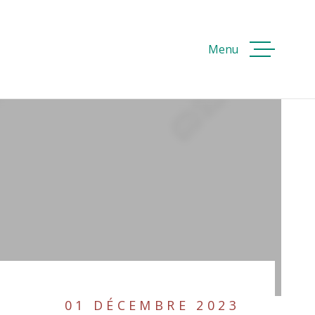
Menu
ACCUEI
ACHETE
ER
VOIR LES
51
ANNONCES
RÉINITIALISER LES FILTRES
VENDRE
LOUER
01 DÉCEMBRE 2023