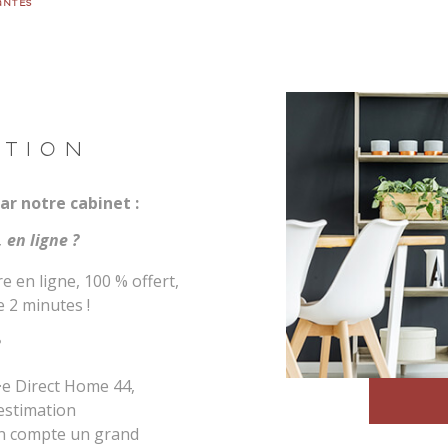
ANTES
R
ESTIMER
ATION
Budget
FILTR
E
ar notre cabinet :
 en ligne ?
e en ligne, 100 % offert,
 2 minutes !
·e Direct Home 44,
 estimation
 en compte un grand