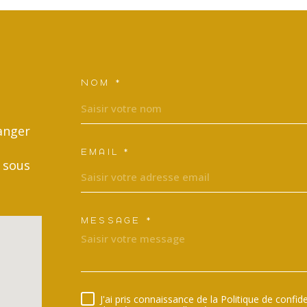
NOM *
TRAD_MELTEM_VOSCO
anger
EMAIL *
 sous
MESSAGE *
TRAD_MELTEM_VORED
J'ai pris connaissance de la Politique de confi
RÈGLEMENTATION