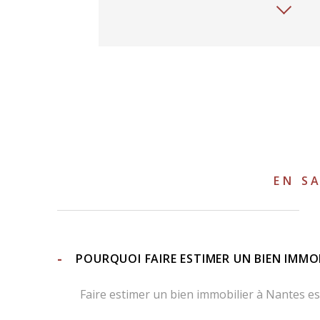
JE SOUHAITE UNE ESTIMATION
J'OBTIE
TYPE OFFRE
vendre mon bien
louer mon bien
1
EN S
JE RENSEIGNE LES INFORMATI
POURQUOI FAIRE ESTIMER UN BIEN IMMOB
TYPE DE BIEN *
Faire estimer un bien immobilier à Nantes es
Sélectionnez le type de bien