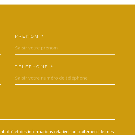
PRÉNOM *
ORDONNEES
TÉLÉPHONE *
EMANDE
dentialité et des informations relatives au traitement de mes