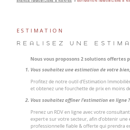
AGENCE IMMOBILIÈRE À NANTES
ESTIMATION IMMOBILIÈRE À N
ACHETER
LOUE
ESTIMATION
RÉALISEZ UNE ESTIM
Type de bien
DE L'ANCIEN
À L'ANNÉ
DU NEUF
Nous vous proposons 2 solutions offertes p
DE L'IMMO PRO
Vous souhaitez une estimation de votre bien,
Profitez de notre outil d’Estimation Immobilièr
et obtenez une fourchette de prix en moins de
Vous souhaitez affiner l’estimation en ligne ?
Prenez un RDV en ligne avec votre consultant
expert·e sur votre secteur, afin d’obtenir une
professionnelle fiable & offerte qui prendra