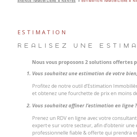
AGENCE IMMOBILIÈRE À NANTES
ESTIMATION IMMOBILIÈRE À N
ACHETER
LOUE
ESTIMATION
RÉALISEZ UNE ESTIM
Type de bien
DE L'ANCIEN
À L'ANNÉ
DU NEUF
Nous vous proposons 2 solutions offertes p
DE L'IMMO PRO
Vous souhaitez une estimation de votre bien,
Profitez de notre outil d’Estimation Immobilièr
et obtenez une fourchette de prix en moins de
Vous souhaitez affiner l’estimation en ligne ?
Prenez un RDV en ligne avec votre consultant
expert·e sur votre secteur, afin d’obtenir une
professionnelle fiable & offerte qui prendra