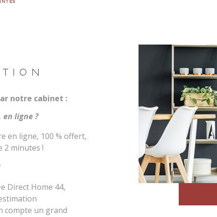
ANTES
R
ESTIMER
ATION
Budget
FILTR
E
ar notre cabinet :
 en ligne ?
e en ligne, 100 % offert,
 2 minutes !
·e Direct Home 44,
 estimation
 en compte un grand