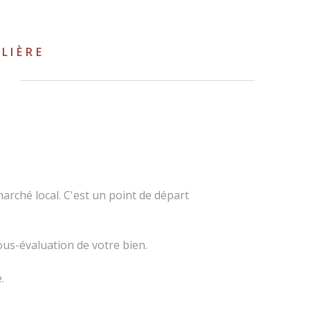
LIÈRE
Q
DATE DE DISPONIBILITÉ *
arché local. C'est un point de départ
ous-évaluation de votre bien.
.
ADRESSE EMAIL *