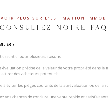
AVOIR PLUS SUR L'ESTIMATION IMMOBI
CONSULTEZ NOTRE FA
ONS DE MON BIEN
ILIER ?
ADRESSE DU BIEN *
t essentiel pour plusieurs raisons.
évaluation précise de la valeur de votre propriété dans le m
 attirer des acheteurs potentiels.
 à éviter les pièges courants de la surévaluation ou de la s
ez vos chances de conclure une vente rapide et satisfaisante
TÉLÉPHONE *