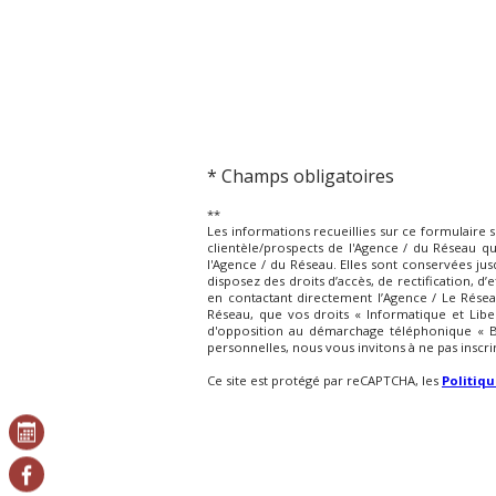
* Champs obligatoires
**
Les informations recueillies sur ce formulaire 
clientèle/prospects de l'Agence / du Réseau q
l'Agence / du Réseau. Elles sont conservées ju
disposez des droits d’accès, de rectification, 
en contactant directement l’Agence / Le Résea
Réseau, que vos droits « Informatique et Libe
d'opposition au démarchage téléphonique « Blo
personnelles, nous vous invitons à ne pas inscri
Ce site est protégé par reCAPTCHA, les
Politiqu
JE SOUHAITE UNE ESTIMATION