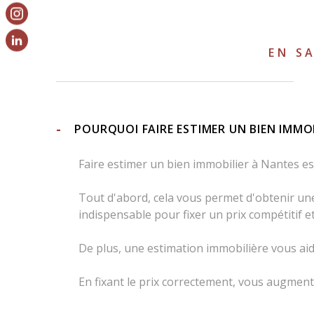
TYPE OFFRE
vendre mon bien
louer mon bien
EN S
JE RENSEIGNE LES INFORMATI
POURQUOI FAIRE ESTIMER UN BIEN IMMOB
TYPE DE BIEN *
Faire estimer un bien immobilier à Nantes es
Sélectionnez le type de bien
Tout d'abord, cela vous permet d'obtenir une 
indispensable pour fixer un prix compétitif et
De plus, une estimation immobilière vous aide
VOS COORDONNÉES
En fixant le prix correctement, vous augment
NOM ET PRÉNOM *