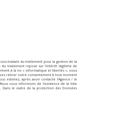
CODE POS
ANNÉE DE
ous-traitant du traitement pour la gestion de la
du traitement repose sur l'intérêt légitime de
ETAT DU B
ent à la loi « informatique et libertés », vous
 pouvez retirer votre consentement à tout moment
ous estimez, après avoir contacté l'Agence / le
Saisir
Nous vous informons de l’existence de la liste
r
. Dans le cadre de la protection des Données
SURFACE T