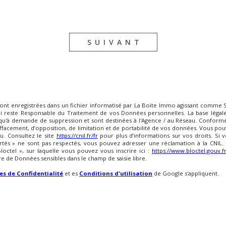
SUIVANT
sont enregistrées dans un fichier informatisé par La Boite Immo agissant comme S
ui reste Responsable du Traitement de vos Données personnelles. La base légale 
squ'à demande de suppression et sont destinées à l'Agence / au Réseau. Conformém
d’effacement, d’opposition, de limitation et de portabilité de vos données. Vous
u. Consultez le site
https://cnil.fr/fr
pour plus d’informations sur vos droits. Si v
rtés » ne sont pas respectés, vous pouvez adresser une réclamation à la CNIL. 
ctel », sur laquelle vous pouvez vous inscrire ici :
https://www.bloctel.gouv.f
re de Données sensibles dans le champ de saisie libre.
es de Confidentialité
et es
Conditions d'utilisation
de Google s'appliquent.
 POUR