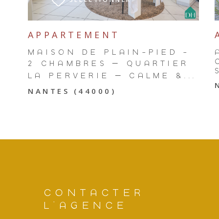
:
https://www.bloctel.gouv.fr
. Dans le cadre de la p
saisie libre.
APPARTEMENT
Ce site est protégé par reCAPTCHA, les
Politiques 
MAISON DE PLAIN-PIED -
2 CHAMBRES – QUARTIER
LA PERVERIE – CALME &...
NANTES (44000)
CONTACTER
L'AGENCE