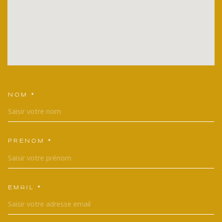
NOM *
TRAD_MELTEM_VOSCOORDONNEES
PRÉNOM *
EMAIL *