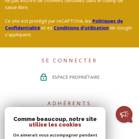
ne pas inscrire de Données sensibles dans le champ de
saisie libre.
Ce site est protégé par reCAPTCHA, les
Politiques de
Confidentialité
et es
Conditions d'utilisation
de Google
s'appliquent.
SE CONNECTER
ESPACE PROPRIÉTAIRE
ADHÉRENTS
Comme beaucoup, notre site
utilise les cookies
On aimerait vous accompagner pendant