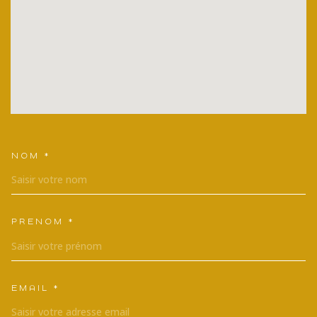
NOM *
TRAD_MELTEM_VOSCOORDONNEES
PRÉNOM *
EMAIL *