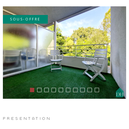
LOUE
SOUS-OFFRE
METTR
BIEN 
LOCAT
PREN
REND
VOUS
PRÉSENTATION