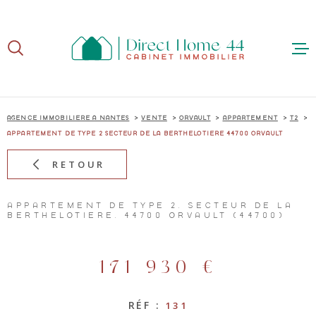
Aller
Aller
Aller
Aller
à
à
au
au
:
la
menu
contenu
recherche
principal
ACCUE
AGENCE IMMOBILIÈRE À NANTES
VENTE
ORVAULT
APPARTEMENT
T2
APPARTEMENT DE TYPE 2 SECTEUR DE LA BERTHELOTIERE 44700 ORVAULT
RETOUR
ACHE
APPARTEMENT DE TYPE 2, SECTEUR DE LA
BERTHELOTIÈRE, 44700 ORVAULT (44700)
VEND
171 930 €
RÉF :
131