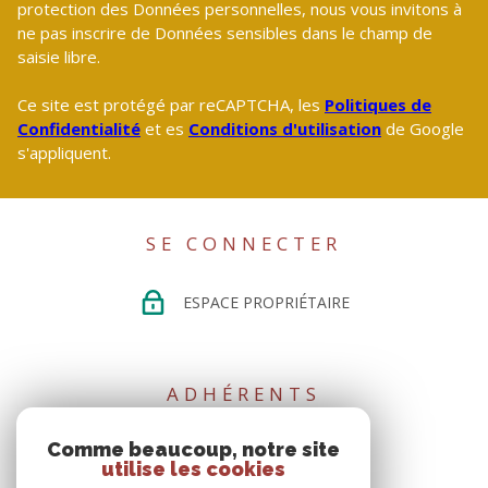
protection des Données personnelles, nous vous invitons à
ne pas inscrire de Données sensibles dans le champ de
saisie libre.
Ce site est protégé par reCAPTCHA, les
Politiques de
Confidentialité
et es
Conditions d'utilisation
de Google
s'appliquent.
SE CONNECTER
ESPACE PROPRIÉTAIRE
ADHÉRENTS
Comme beaucoup, notre site
utilise les cookies