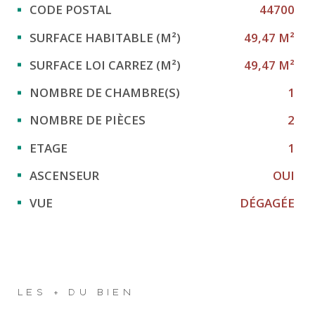
Caractérisque
Valeurs
CODE POSTAL
44700
SURFACE HABITABLE (M²)
49,47 M²
SURFACE LOI CARREZ (M²)
49,47 M²
NOMBRE DE CHAMBRE(S)
1
NOMBRE DE PIÈCES
2
ETAGE
1
ASCENSEUR
OUI
VUE
DÉGAGÉE
LES + DU BIEN