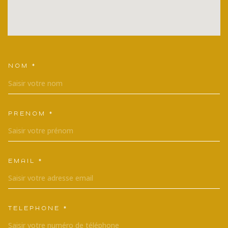
NOM *
TRAD_MELTEM_VOSCOORDONNEES
PRÉNOM *
EMAIL *
TÉLÉPHONE *