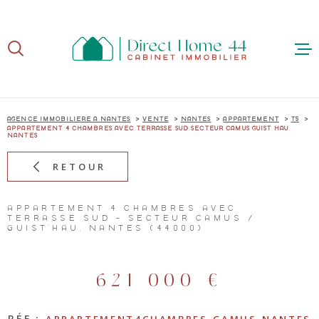
Aller
Aller
Aller
Aller
à
à
au
au
:
la
menu
contenu
recherche
principal
ACCUE
AGENCE IMMOBILIÈRE À NANTES
VENTE
NANTES
APPARTEMENT
T5
APPARTEMENT 4 CHAMBRES AVEC TERRASSE SUD SECTEUR CAMUS GUIST HAU
NANTES
RETOUR
ACHE
APPARTEMENT 4 CHAMBRES AVEC
TERRASSE SUD - SECTEUR CAMUS /
GUIST'HAU, NANTES (44000)
VEND
621 000 €
RÉF :