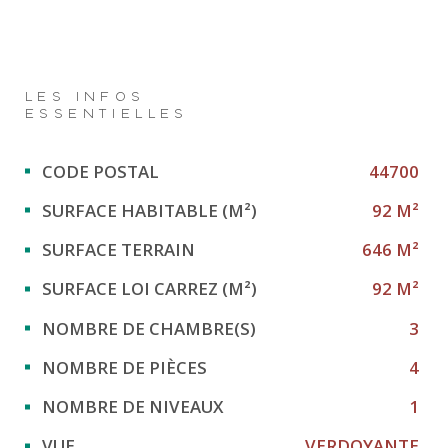
LES INFOS
ESSENTIELLES
Caractérisque
Valeurs
CODE POSTAL
44700
SURFACE HABITABLE (M²)
92 M²
SURFACE TERRAIN
646 M²
SURFACE LOI CARREZ (M²)
92 M²
NOMBRE DE CHAMBRE(S)
3
NOMBRE DE PIÈCES
4
NOMBRE DE NIVEAUX
1
VUE
VERDOYANTE