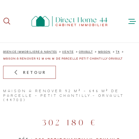
Aller
Aller
Aller
Aller
à
à
au
au
:
la
menu
contenu
recherche
principal
ACCUE
AGENCE IMMOBILIÈRE À NANTES
VENTE
ORVAULT
MAISON
T4
MAISON A RENOVER 92 M 646 M DE PARCELLE PETIT CHANTILLY ORVAULT
RETOUR
ACHE
MAISON À RÉNOVER 92 M² - 646 M² DE
PARCELLE - PETIT CHANTILLY,- ORVAULT
(44700)
VEND
302 180 €