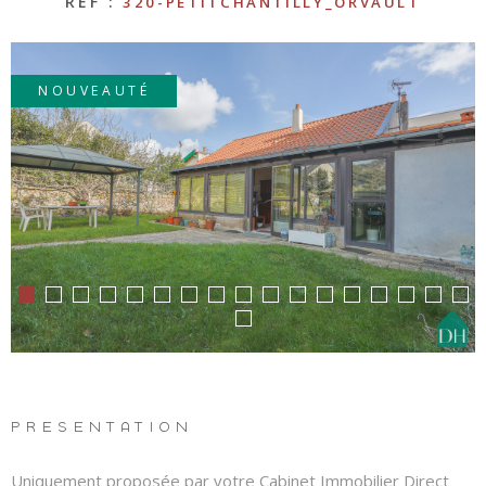
LOUE
RÉF :
320-PETITCHANTILLY_ORVAULT
NOUVEAUTÉ
METTR
BIEN 
LOCAT
PREN
REND
VOUS
PRÉSENTATION
Uniquement proposée par votre Cabinet Immobilier Direct