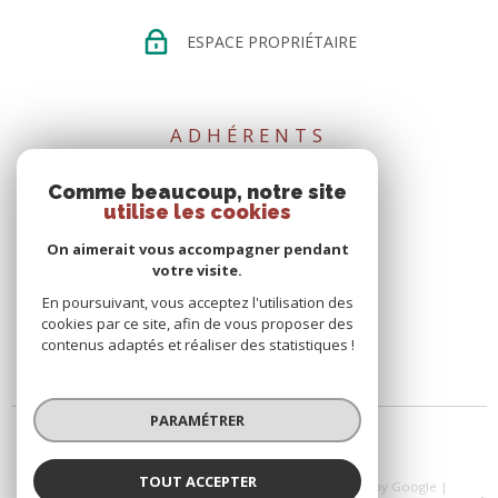
ESPACE PROPRIÉTAIRE
ADHÉRENTS
Comme beaucoup, notre site
utilise les cookies
On aimerait vous accompagner pendant
votre visite.
En poursuivant, vous acceptez l'utilisation des
cookies par ce site, afin de vous proposer des
02 51 02 15 35
contenus adaptés et réaliser des statistiques !
contact@directhome44.com
PARAMÉTRER
TOUT ACCEPTER
© 2026 | Tous droits réservés | Traduction powered by Google |