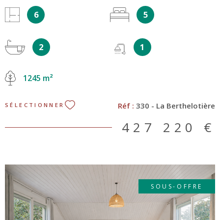
(environ 153,53 m² habitables), 5 chambres, sur une parcelle
6
5
d’environ 1 245 m², complétée par un garage double, dans un
environnement résidentiel et proche de toutes les
commodités. Un emplacement privilégié et pratique:
2
1
Tramway ligne 2, arrêt Le Cardo à 450 m Bus C2, 50, 59, 89,
109, 300, 309, 310, 311, 322, arrêt Le Cardo à 450 m
Environnement résidentiel, au pied de toutes les commodités
1245 m²
Rez-de-chaussée: Au rez-de-chaussée, une entrée s’ouvrant
sur une pièce de vie d’environ 51,51 m², une cuisine dinatoire
avec arrière-cuisine, deux chambres, une salle de bain, une
Réf :
330 - La Berthelotière
SÉLECTIONNER
salle d’eau, un WC indépendant ainsi qu’une partie remise. À
l’étage: Un palier desservant une chambre, deux coins nuit,
427 220 €
une salle de bain ainsi qu’un WC indépendant. À l’extérieur
Parcelle d’environ 1 245 m² Garage d’environ 30,72 m² Large
espace de stationnement Vous recherchez une maison
familiale dans l’un des secteurs les plus prisés d’Orvault ?
Contactez-nous dès aujourd’hui pour organiser une visite :
Votre équipe Direct Home 44 contact@directhome44.com 02
SOUS-OFFRE
51 02 15 35