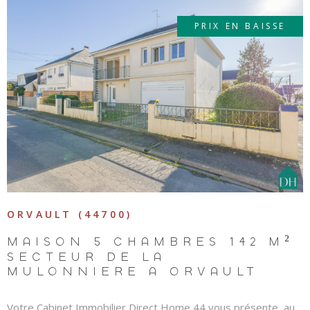
LOUE
PRIX EN BAISSE
METTR
BIEN 
VOIR LE BIEN
LOCAT
PREN
REND
VOUS
ORVAULT (44700)
MAISON 5 CHAMBRES 142 M²
SECTEUR DE LA
MULONNIÈRE À ORVAULT
Votre Cabinet Immobilier Direct Home 44 vous présente, au