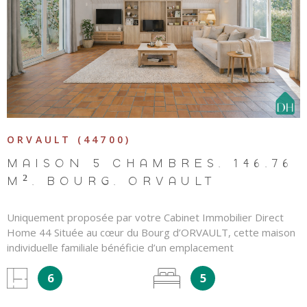
VOIR LE BIEN
ORVAULT (44700)
MAISON 5 CHAMBRES, 146,76
M², BOURG, ORVAULT
Uniquement proposée par votre Cabinet Immobilier Direct
Home 44 Située au cœur du Bourg d’ORVAULT, cette maison
individuelle familiale bénéficie d’un emplacement
particulièrement recherché, alliant calme, accessibilité et vie
6
5
de quartier. Vous profiterez d’une proximité immédiate avec
les transports, les écoles et les commerces : -Arrêts de bus à