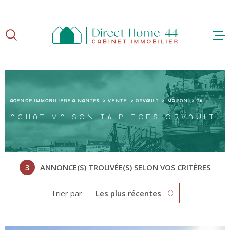
Aller
Aller
Aller
Aller
à
à
au
au
:
la
menu
contenu
recherche
principal
ACCUE
AGENCE IMMOBILIÈRE À NANTES
VENTE
ORVAULT
MAISON
T6
ACHAT MAISON T6 PIÈCES ORVAULT
ACHE
3
ANNONCE(S) TROUVÉE(S) SELON VOS CRITÈRES
VEND
Trier par
Les plus récentes