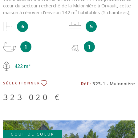
cœur du secteur recherché de la Mulonnière à Orvault, cette
maison à rénover d’environ 142 m² habitables (5 chambres),
édifiée en 1972 sur une parcelle de 422 m², à proximité
6
5
immédiate des commodités et en fond d’impasse. Elle se
compose de deux plateaux d’environ 70 m² chacun, à rénover
et à réagencer selon vos envies. Un emplacement privilégié
1
1
et pratique : Bus 59 et 109 – arrêt Poulenc : 140 m Bus C2,
C20 – arrêt Bout des Pavés : 650 m Tramway Le Cardo ligne
2 : 1,1 km Écoles : 200 m Commerces : 600 m Vallée du Cens :
422 m²
350 m Au rez-de-chaussée : Une entrée indépendante et un
dégagement desservent trois chambres, un WC indépendant,
une salle d’eau ainsi qu’un garage d’environ 22 m². À l’étage :
Réf :
323-1 - Mulonnière
SÉLECTIONNER
Un palier mène à une grande pièce de vie traversante
exposée sud-nord, une cuisine indépendante, deux chambres
323 020 €
supplémentaires ainsi qu’une salle de bain et un WC
indépendant. À l’extérieur : Parcelle de 442 m² Espace
convivial sans vis-à-vis Jardin intimiste, facile d’entretien
Atouts : Calme d’une impasse Exposition sud Volumes
généreux Chaudière à gaz changée en 2024 Une opportunité
rare à Orvault, pour rénover une grande maison selon vos
COUP DE COEUR