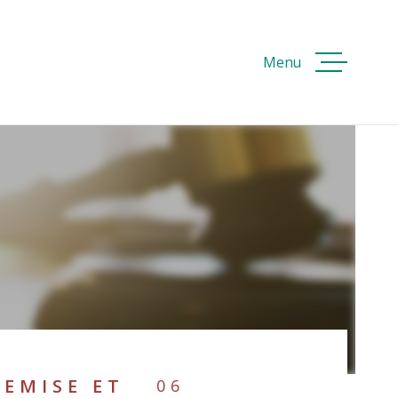
Menu
ACCUEI
ACHETE
ER
VOIR LES
51
ANNONCES
RÉINITIALISER LES FILTRES
VENDRE
LOUER
EMISE ET
06