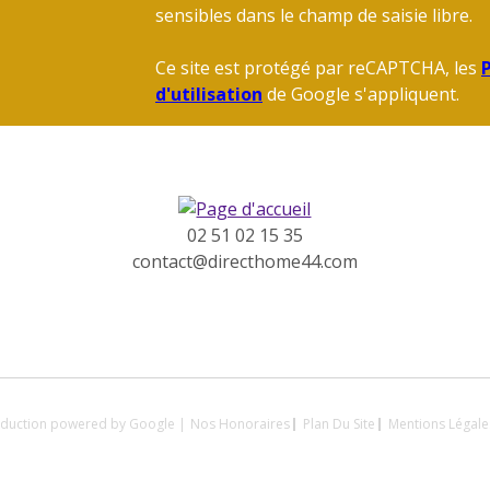
sensibles dans le champ de saisie libre.
Ce site est protégé par reCAPTCHA, les
P
d'utilisation
de Google s'appliquent.
02 51 02 15 35
contact@directhome44.com
raduction powered by Google |
Nos Honoraires
Plan Du Site
Mentions Légale