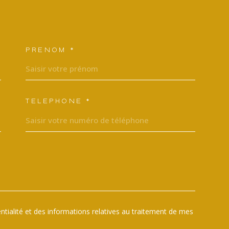
PRÉNOM *
ORDONNEES
TÉLÉPHONE *
EMANDE
dentialité et des informations relatives au traitement de mes