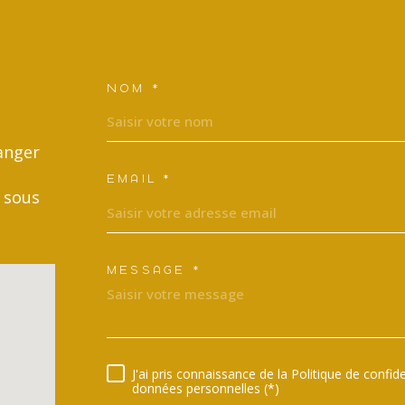
NOM *
TRAD_MELTEM_VOSCO
anger
EMAIL *
 sous
MESSAGE *
TRAD_MELTEM_VORED
J'ai pris connaissance de la Politique de confi
RÈGLEMENTATION
données personnelles (*)