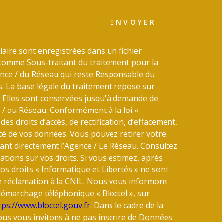
ENVOYER
laire sont enregistrées dans un fichier
comme Sous-traitant du traitement pour la
gence / du Réseau qui reste Responsable du
 La base légale du traitement repose sur
u. Elles sont conservées jusqu'à demande de
 / au Réseau. Conformément à la loi «
des droits d’accès, de rectification, d’effacement,
lité de vos données. Vous pouvez retirer votre
nt directement l’Agence / Le Réseau. Consultez
tions sur vos droits. Si vous estimez, après
vos droits « Informatique et Libertés » ne sont
e réclamation à la CNIL. Nous vous informons
u démarchage téléphonique « Bloctel », sur
tps://www.bloctel.gouv.fr
. Dans le cadre de la
us vous invitons à ne pas inscrire de Données