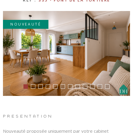
LOUE
335 - PONT DE LA TORTIÈRE
NOUVEAUTÉ
METTR
BIEN 
LOCAT
PREN
REND
VOUS
PRÉSENTATION
Nouveauté proposée uniquement par votre cabinet