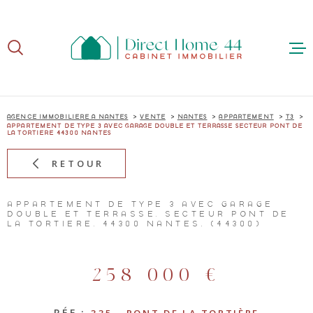
Aller
Aller
Aller
Aller
à
à
au
au
:
la
menu
contenu
recherche
principal
ACCUE
AGENCE IMMOBILIÈRE À NANTES
VENTE
NANTES
APPARTEMENT
T3
APPARTEMENT DE TYPE 3 AVEC GARAGE DOUBLE ET TERRASSE SECTEUR PONT DE
LA TORTIERE 44300 NANTES
RETOUR
ACHE
APPARTEMENT DE TYPE 3 AVEC GARAGE
DOUBLE ET TERRASSE, SECTEUR PONT DE
LA TORTIÈRE, 44300 NANTES. (44300)
VEND
258 000 €
RÉF :