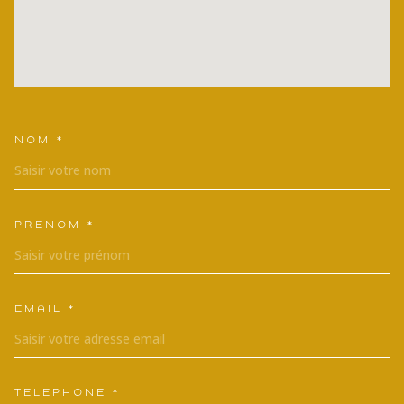
NOM *
TRAD_MELTEM_VOSCOORDONNEES
PRÉNOM *
EMAIL *
TÉLÉPHONE *