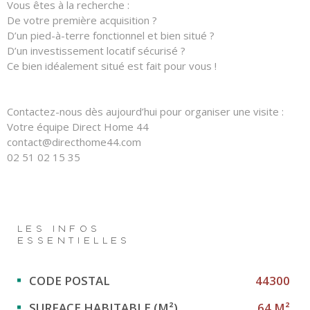
Vous êtes à la recherche :
De votre première acquisition ?
D’un pied-à-terre fonctionnel et bien situé ?
D’un investissement locatif sécurisé ?
Ce bien idéalement situé est fait pour vous !
Contactez-nous dès aujourd’hui pour organiser une visite :
Votre équipe Direct Home 44
contact@directhome44.com
02 51 02 15 35
LES INFOS
ESSENTIELLES
Caractérisque
Valeurs
CODE POSTAL
44300
SURFACE HABITABLE (M²)
64 M²