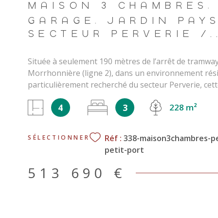
MAISON 3 CHAMBRES,
GARAGE, JARDIN PAY
SECTEUR PERVERIE /..
Située à seulement 190 mètres de l’arrêt de tramwa
Morrhonnière (ligne 2), dans un environnement rési
particulièrement recherché du secteur Perverie, ce
maison familiale bénéficie d’un emplacement privilég
4
3
228 m²
des axes passants tout en restant parfaitement con
centre-ville de Nantes. Développant 89,80 m² habita
(143,29 m² de surface au sol), cette maison édifiée s
Réf :
338-maison3chambres-pe
SÉLECTIONNER
parcelle de 228 m² exposée Sud-Ouest séduit par so
petit-port
entre confort moderne, fonctionnalité et qualité de v
L'environnement immédiat offre un cadre de vie par
513 690 €
agréable. À proximité immédiate du tramway, des c
des établissements scolaires (la Perverie, Saint jos
...etc) de renom et des principaux services du quartie
adresse permet de concilier facilement vie familiale 