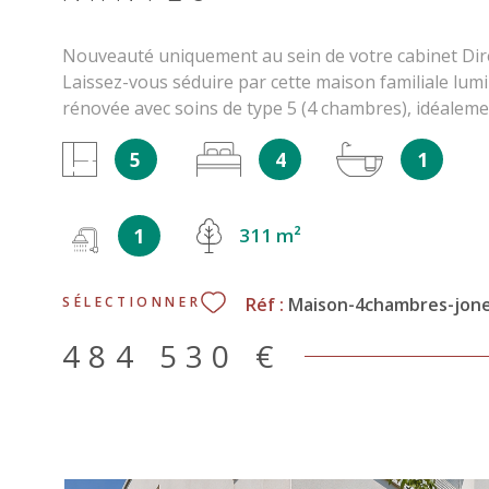
Nouveauté uniquement au sein de votre cabinet Dir
Laissez-vous séduire par cette maison familiale lum
rénovée avec soins de type 5 (4 chambres), idéaleme
cœur du secteur recherché de la Jonelière, à Nantes, 
5
4
1
axes passants tout en profitant d’un accès immédiat
des commodités. Cette maison soignée développe e
au sol + pres de 18 m² de surfaces annexes habitabl
1
311 m²
sur une parcelle de 311 m². La situation géographiqu
bus 26 à seulement 150 m et les bus 66, 75, 80 à 4
(ligne 2) à 600 m (arrêt recteur Schmitt) École à moi
Réf :
Maison-4chambres-jone
SÉLECTIONNER
Les bords de l'Erdre à 550 m Accès rapide au périph
nantais tout en conservant un environnement paisi
484 530 €
configuration des lieux : Au rez-de-chaussée : Une e
accueillante avec distribution fonctionnelle Une pièc
traversante avec cuisine ouverte, de près de 46,5 m²
un jardin 1 WC indépendant Un garage Une arrière-c
buanderie De nombreux espaces de rangement À l’ét