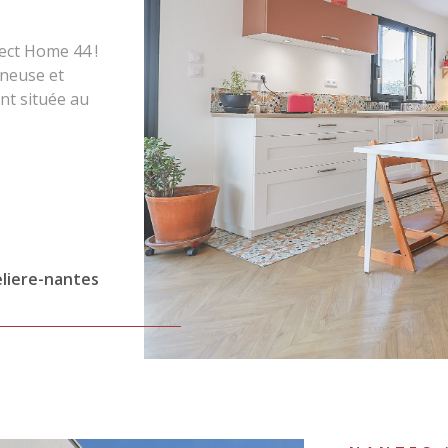
ect Home 44 !
ineuse et
nt située au
VO
à l’abri des
 à l’ensemble
nviron 119 m²
es (garage)
e : Arrêt de
00 m Tramway
ns de 150 m
liere-nantes
érique
ble La
ntrée
e de vie
 1 terrasse et
uisine /
age : 1