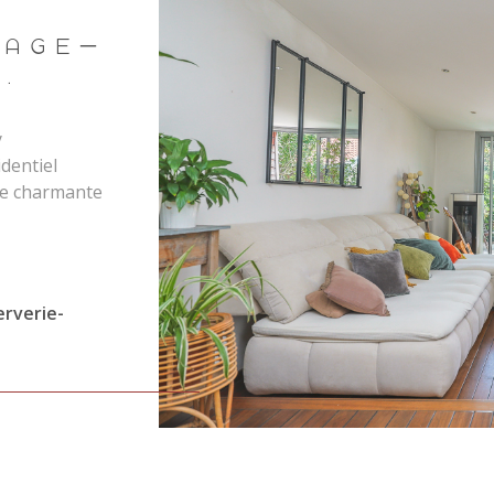
double expos
rangements co
SAGÉ–
comprend : *
.
lingerie * Un
indépendant 
d'une parcell
y
extérieurs : 
dentiel
Trois abris 
tte charmante
VO
toiture, deu
ié, au calme
offrent des 
nectée au
peuvent être 
bles environ
propriétaires
ur une
rverie-
main » idéal
n équilibre
organiser un
ie.
maxime.marso
ticulièrement
Home 44
ommerces,
eph du Loquidy
r, cette
et