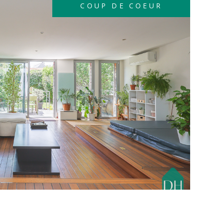
ition Est-Ouest. Un WC indépendant et des
COUP DE COEUR
mplètent ce niveau. à l'étage : L'espace nuit
 5 chambres * Des rangements intégrés * Une
e salle de bain * Une salle d'eau * Un WC
Des extérieurs fonctionnels La propriété dispose
e de près de 386 m² et de plusieurs espaces
* Double terrasse * Carport pour le stationnement *
de jardin permettant des espaces de stockage Sous
IR LE BIEN
x espaces de combles formant un plateau complet
possibilités d'aménagement. Plusieurs configurations
envisagées selon les projets des futurs
. Vous recherchez une maison familiale « clés en
ement placée ? Contactez-nous dès aujourd'hui pour
e visite : Maxime Marsoin 07 66 35 46 65
in@directhome44.com Cabinet immobilier Direct