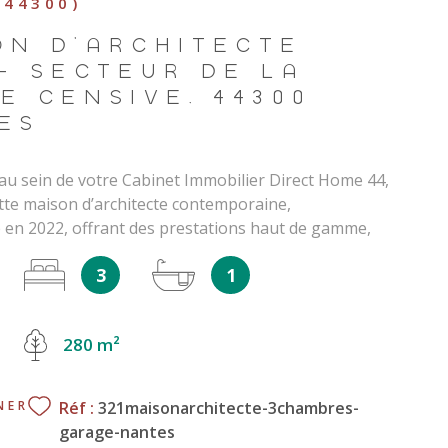
(44300)
ON D'ARCHITECTE
 - SECTEUR DE LA
E CENSIVE, 44300
ES
u sein de votre Cabinet Immobilier Direct Home 44,
tte maison d’architecte contemporaine,
 en 2022, offrant des prestations haut de gamme,
te performance énergétique et une organisation
3
1
ne vie de famille confortable, dans un
t calme et préservé à proximité immédiate des
Offrant 3 chambres et développant près de 127 m²
280 m²
sez vous transporter par ce bien rare sur le secteur.
ie privilégié, moderne et respectueux de
nt Édifiée sur une parcelle d’environ 200 m², cette
Réf :
321maisonarchitecte-3chambres-
NER
rme à la norme RT 2012 séduit par la qualité de sa
garage-nantes
es volumes généreux et sa très belle luminosité,