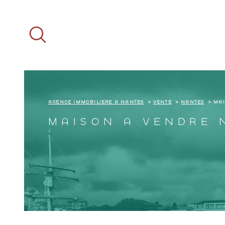
Aller
Aller
Aller
Aller
à
à
au
au
:
la
menu
contenu
recherche
principal
AGENCE IMMOBILIÈRE À NANTES
VENTE
NANTES
MAI
MAISON À VENDRE 