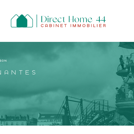
SON
NANTES