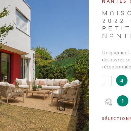
NANTES 
 chambres &
dant Les
MAIS
rdin
2022
en famille
PETIT
orer : Un
NANT
de vie
le avec salle
d'en créer
Uniquement a
 Garage,
découvrez ce
 m² Maison
réceptionnée
recherchez :
une excellen
IEN
4
 bien
idéale pour u
 Cette maison
environnemen
'hésitez pas
commodités. 
1
 Agence
au total lais
thome44.com
Un cadre de v
st exposé
l’environneme
SÉLECTION
maison confo
conception, s