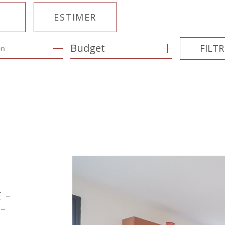
R
ESTIMER
Budget
FILTR
on
1
E
E-
-