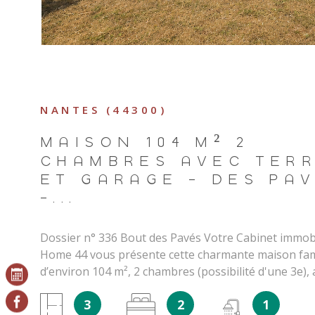
NANTES (44300)
MAISON 104 M² 2
CHAMBRES AVEC TER
ET GARAGE - DES PA
-...
Dossier n° 336 Bout des Pavés Votre Cabinet immobi
Home 44 vous présente cette charmante maison fam
d’environ 104 m², 2 chambres (possibilité d'une 3e),
située à Nantes dans le secteur du Bout des Pavés 
3
2
1
Une maison agréable à vivre, pensée pour le confor