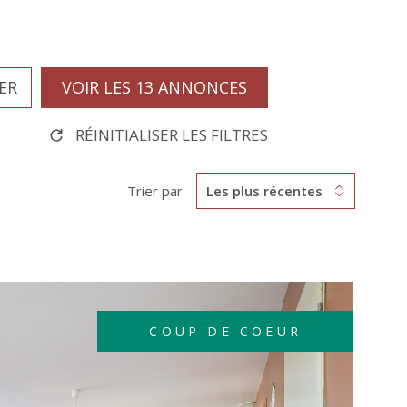
METTRE
ER
VOIR LES
13
ANNONCES
BIEN E
LOCATI
RÉINITIALISER LES FILTRES
Trier par
Les plus récentes
PRENDR
RENDEZ
COUP DE COEUR