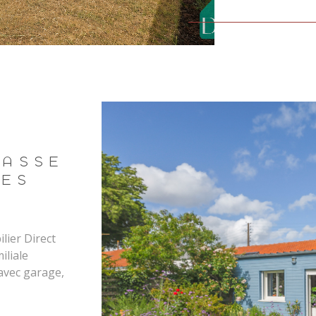
grâce à de la
les espaces v
entretenue, 
grâce à des 
chaleur alim
consommation
stationnement
parcelle, com
recharge pou
RASSE
recherché et 
VÉS
minutes à pie
au périphériq
Promenade de
Commodités a
lier Direct
environnemen
iliale
axes et aux s
 avec garage,
organisation
- Hippodrome.
VO
espace avec 
t du