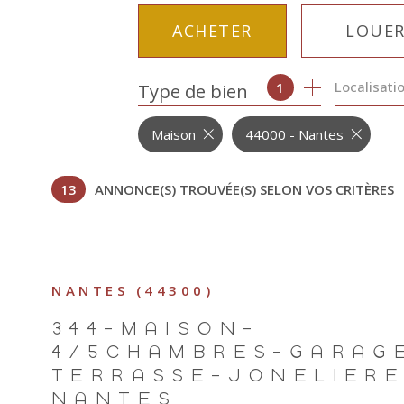
ACHETER
LOUE
Localisati
1
Type de bien
DE L'ANCIEN
À L'ANNÉ
DU NEUF
Maison
44000 - Nantes
DE L'IMMO PRO
13
ANNONCE(S) TROUVÉE(S) SELON VOS CRITÈRES
NANTES (44300)
344-MAISON-
4/5CHAMBRES-GARAG
TERRASSE-JONELIERE
NANTES