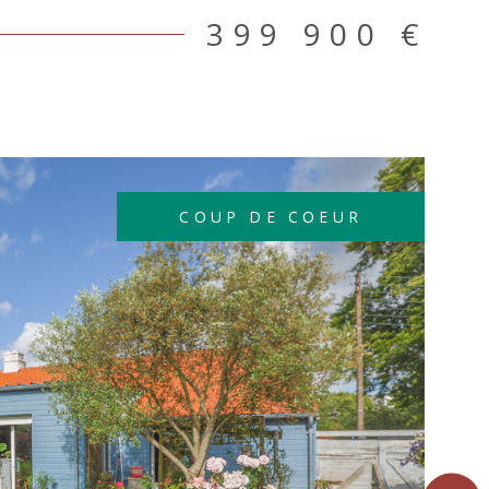
rges baies vitrées exposées plein sud, ouvrant sur
399 900 €
erts. La construction, récente et parfaitement
propose un confort thermique optimal, notamment
équipements de grande qualité, tels qu’une pompe à
entant les planchers chauffants, garantissant une
 énergétique imbattable (DPE : A). Un
s extérieur est possible directement sur la
plétés par un garage (équipé d’une prise de
COUP DE COEUR
r véhicule électrique) et une cave. Un emplacement
pratique Bus ligne 50 – arrêt La Petite censive : 5
d Tramway ligne 2 : 5 minutes à pied Accès rapide
ue nantais – Porte de la Chapelle à 600 m
s Renards à proximité immédiate (espaces verts)
ccessibles en moins de 10 minutes à pied Un
t très calme, tout en restant connecté aux grands
ervices du quotidien. Des volumes élégants et une
 fonctionnelle Dès l’entrée, la maison propose un
IR LE BIEN
rangements intégrés, menant à un vaste espace de