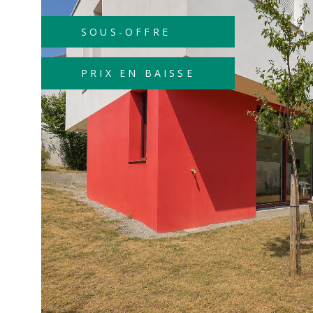
chambre parentale avec salle de douche privative 3
leurs rangements Une salle de bain Un WC indépen
SOUS-OFFRE
extérieurs : Terrasse d'environ 20 m² qui offre un ja
agréable, facile d’entretien et propice aux moments 
PRIX EN BAISSE
comme aux instants de détente. Ce que vous allez ad
emplacement recherché, calme et central Une pièce 
traversante de 46,5 m² environ Une chambre parenta
de douche privative 4 chambres au total (possibilité 
une cinquième de plain-pied), idéales pour la famille
arrière-cuisine et rangements Parcelle close de 311
entretenue, saine et immédiatement habitable Vous 
VOIR LE B
Une résidence principale familiale et lumineuse ? Un
fonctionnel, sans travaux majeurs, proche de tout ?
est faite pour vous. Cette maison vous interpelle ? n
à nous contactez-nous pour organiser votre visite :
Direct Home 44 Tel : 02 51 02 15 35 contact@direc
Les informations sur les risques auxquels ce bien e
sont disponibles sur le site Géorisques