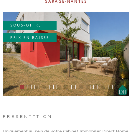
LOUE
GARAGE-NANTES
SOUS-OFFRE
METTR
BIEN 
PRIX EN BAISSE
LOCAT
PREN
REND
VOUS
PRÉSENTATION
Uniquement au sein de votre Cabinet Immobilier Direct Home