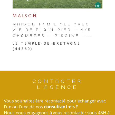
MAISON
MAISON FAMILIALE AVEC
VIE DE PLAIN-PIED – 4/5
CHAMBRES – PISCINE –...
LE TEMPLE-DE-BRETAGNE
(44360)
CONTACTER
L'AGENCE
Vous souhaitez être recontacté pour échanger avec
l’un ou l’une de nos
consultant·e·s ?
Nous nous engageons à vous recontacter sous 48H à