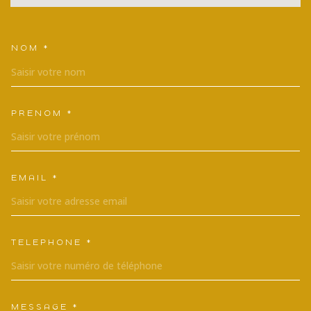
NOM *
TRAD_MELTEM_VOSCOORDONNEES
PRÉNOM *
EMAIL *
TÉLÉPHONE *
MESSAGE *
TRAD_MELTEM_VOREDEMANDE