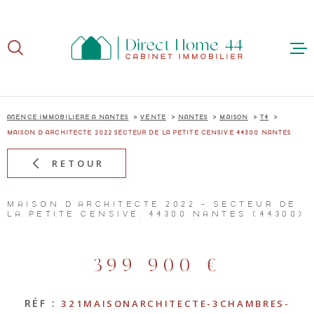
Aller
Aller
Aller
Aller
à
à
au
au
:
la
menu
contenu
recherche
principal
ACCUE
AGENCE IMMOBILIÈRE À NANTES
VENTE
NANTES
MAISON
T4
MAISON D ARCHITECTE 2022 SECTEUR DE LA PETITE CENSIVE 44300 NANTES
RETOUR
ACHE
MAISON D'ARCHITECTE 2022 - SECTEUR DE
LA PETITE CENSIVE, 44300 NANTES (44300)
VEND
399 900 €
RÉF :
321MAISONARCHITECTE-3CHAMBRES-