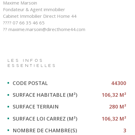
Maxime Marsoin
Fondateur & Agent immobilier
Cabinet Immobilier Direct Home 44
???? 07 66 35 46 65
?? maxime.marsoin@directhome44.com
LES INFOS
ESSENTIELLES
Caractérisque
Valeurs
CODE POSTAL
44300
SURFACE HABITABLE (M²)
106,32 M²
SURFACE TERRAIN
280 M²
SURFACE LOI CARREZ (M²)
106,32 M²
NOMBRE DE CHAMBRE(S)
3