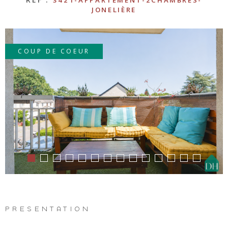
LOUE
3421-APPARTEMENT-2CHAMBRES-
JONELIÈRE
METTR
COUP DE COEUR
BIEN 
LOCAT
PREN
REND
VOUS
PRÉSENTATION