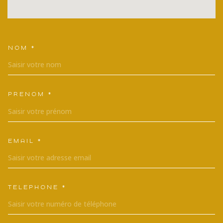
NOM *
TRAD_MELTEM_VOSCOORDONNEES
PRÉNOM *
EMAIL *
TÉLÉPHONE *