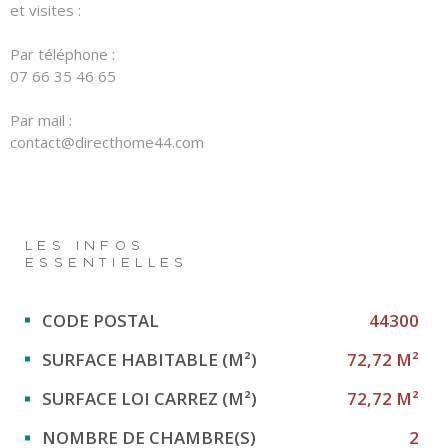
et visites :
Par téléphone :
07 66 35 46 65
Par mail :
contact@directhome44.com
LES INFOS
ESSENTIELLES
Caractérisque
Valeurs
CODE POSTAL
44300
SURFACE HABITABLE (M²)
72,72 M²
SURFACE LOI CARREZ (M²)
72,72 M²
NOMBRE DE CHAMBRE(S)
2