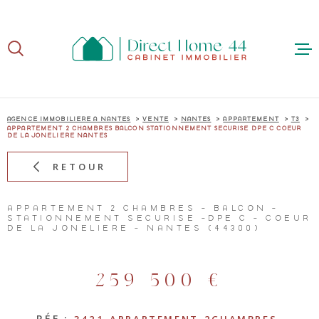
Aller
Aller
Aller
Aller
à
à
au
au
:
la
menu
contenu
recherche
principal
ACCUE
AGENCE IMMOBILIÈRE À NANTES
VENTE
NANTES
APPARTEMENT
T3
APPARTEMENT 2 CHAMBRES BALCON STATIONNEMENT SECURISE DPE C COEUR
DE LA JONELIERE NANTES
RETOUR
ACHE
APPARTEMENT 2 CHAMBRES - BALCON -
STATIONNEMENT SÉCURISÉ -DPE C - COEUR
DE LA JONELIÈRE - NANTES (44300)
VEND
259 500 €
RÉF :